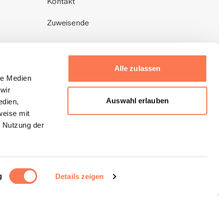
Kontakt
Zuweisende
+41 44 397 24 88
Alle zulassen
le Medien
brustcentrum@spitalzollikerberg.ch
wir
Auswahl erlauben
edien,
weise mit
r Nutzung der
g
Details zeigen