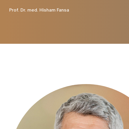
Magnetre
(MRT/MRI
Prof. Dr. med. Hisham Fansa
Computert
CT
Knochensz
Probeentn
Ergänzende Leistungen
Nachsorg
Breast Care Nurse
Komplementärmedizin
Psychoonkologie