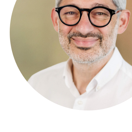
Physiotherapie
Ernährungsberatung
Sportangebote
Palliative Care und Schmerztherapie