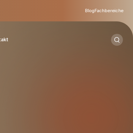
Blog
Fachbereiche
takt
ustkrebs