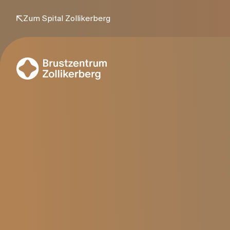
Zum Spital Zollikerberg
Alle Leistungen
Brustkrebs
Untersu
Brustkre
Anzeichen und Symptome
Mammogr
Ursachen
Sonografie
Prävention und Früherkennung