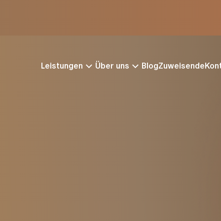
Leistungen
Über uns
Blog
Zuweisende
Kon
chungsmethoden für
Behandlung bei Br
bs
Brustkrebsoperation
afie
Strahlentherapie
 (Ultraschall)
Chemotherapie