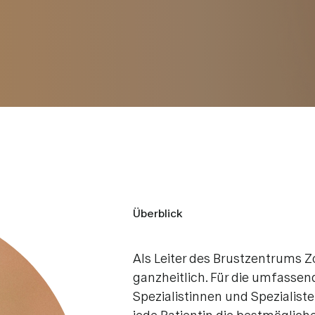
sonanztomografie
)
Immuntherapie
omografie (CT) und PET-
Antihormontherapie
Brusterhaltende Thera
intigrafie
Risikoreduzierende E
ahme (Biopsie)
e nach Brustkrebs
Überblick
Als Leiter des Brustzentrums Z
ganzheitlich. Für die umfass
Spezialistinnen und Spezialist