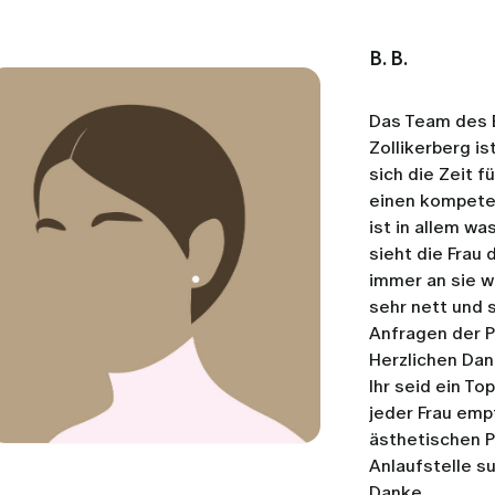
B. B.
Das Team des 
Zollikerberg i
sich die Zeit f
einen kompetent
ist in allem w
sieht die Frau 
immer an sie 
sehr nett und 
Anfragen der P
Herzlichen Dan
Ihr seid ein T
jeder Frau emp
ästhetischen 
Anlaufstelle su
Danke.