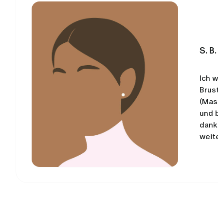
S. B.
Ich 
Brus
(Mas
und 
dank
weit