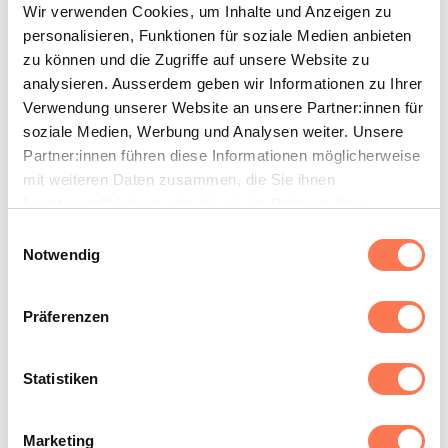
Wir verwenden Cookies, um Inhalte und Anzeigen zu
personalisieren, Funktionen für soziale Medien anbieten
zu können und die Zugriffe auf unsere Website zu
analysieren. Ausserdem geben wir Informationen zu Ihrer
Verwendung unserer Website an unsere Partner:innen für
soziale Medien, Werbung und Analysen weiter. Unsere
Partner:innen führen diese Informationen möglicherweise
Dr. med. Stephan A. Meier
mit weiteren Daten zusammen, die Sie ihnen
bereitgestellt haben oder die sie im Rahmen Ihrer
Chefarzt Radiologie, Brustzentrum Zollikerberg,
Nutzung der Dienste gesammelt haben.
Facharzt für Radiologie
Einwilligungsauswahl
Notwendig
Präferenzen
Statistiken
Mehr erfahren
Marketing