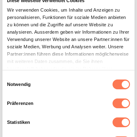
Diese Webseite verwendet Cookies
Wir verwenden Cookies, um Inhalte und Anzeigen zu
personalisieren, Funktionen für soziale Medien anbieten
zu können und die Zugriffe auf unsere Website zu
analysieren. Ausserdem geben wir Informationen zu Ihrer
Verwendung unserer Website an unsere Partner:innen für
soziale Medien, Werbung und Analysen weiter. Unsere
Partner:innen führen diese Informationen möglicherweise
mit weiteren Daten zusammen, die Sie ihnen
Dr. med. Stephan A. Meier
bereitgestellt haben oder die sie im Rahmen Ihrer
Nutzung der Dienste gesammelt haben.
Chefarzt Radiologie, Brustzentrum Zollikerberg,
Einwilligungsauswahl
Facharzt für Radiologie
Notwendig
Präferenzen
Statistiken
Mehr erfahren