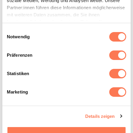
soziale Medien, Werbung und Analysen weiter. Unsere
Partner:innen führen diese Informationen möglicherweise
mit weiteren Daten zusammen, die Sie ihnen
bereitgestellt haben oder die sie im Rahmen Ihrer
Nutzung der Dienste gesammelt haben.
Einwilligungsauswahl
Notwendig
Präferenzen
Statistiken
Marketing
Dr. med. Teelke Beck
Details zeigen
Leitende Ärztin Brustzentrum Zollikerberg, Fachärztin
für Gynäkologie und Geburtshilfe