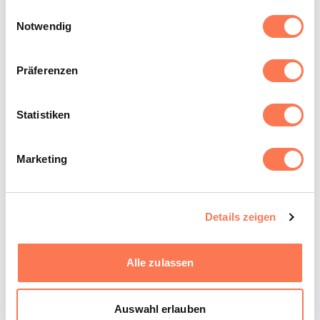
Nutzung der Dienste gesammelt haben.
Einwilligungsauswahl
Notwendig
Präferenzen
Statistiken
Dr. med. Stephan A. Meier
Chefarzt Radiologie, Brustzentrum Zollikerberg,
Marketing
Facharzt für Radiologie
Details zeigen
Alle zulassen
Mehr erfahren
Auswahl erlauben