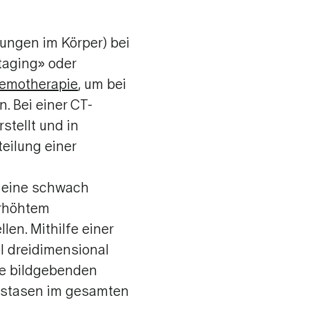
ungen im Körper) bei
taging» oder
emotherapie
, um bei
. Bei einer CT-
tellt und in
eilung einer
t eine schwach
erhöhtem
en. Mithilfe einer
l dreidimensional
de bildgebenden
tastasen im gesamten