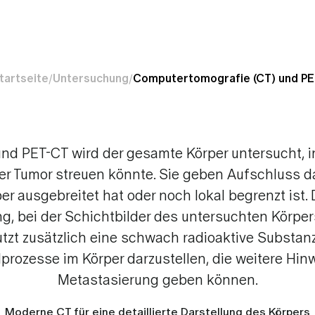
sonanztomografie
)
Immuntherapie
omografie (CT) und PET-
Antihormontherapie
tartseite
Untersuchung
Computertomografie (CT) und P
Brusterhaltende Thera
intigrafie
Risikoreduzierende E
ahme (Biopsie)
 und PET-CT wird der gesamte Körper untersucht, 
der Tumor streuen könnte. Sie geben Aufschluss da
e nach Brustkrebs
r ausgebreitet hat oder noch lokal begrenzt ist. 
 bei der Schichtbilder des untersuchten Körpers
tzt zusätzlich eine schwach radioaktive Substan
rozesse im Körper darzustellen, die weitere Hin
Metastasierung geben können.
Moderne CT für eine detaillierte Darstellung des Körpers