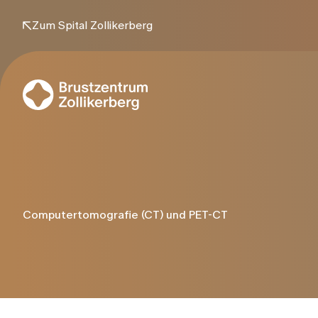
Zum Spital Zollikerberg
Alle Leistungen
Brustkrebs
Untersu
Brustkre
Computertomografie (CT) und PET-CT
Anzeichen und Symptome
Mammogr
Ursachen
Sonografie
Prävention und Früherkennung