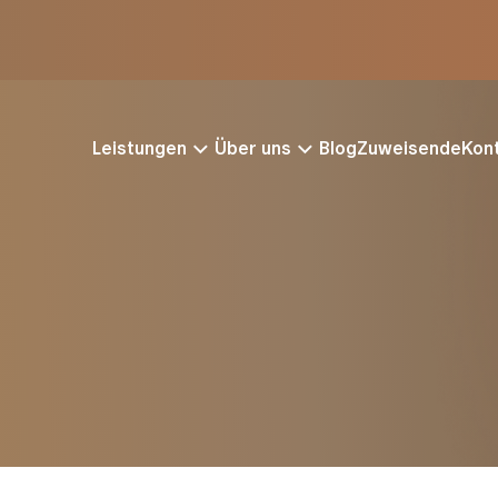
Leistungen
Über uns
Blog
Zuweisende
Kon
chungsmethoden für
Behandlung bei Br
bs
Brustkrebsoperation
afie
Strahlentherapie
 (Ultraschall)
Chemotherapie