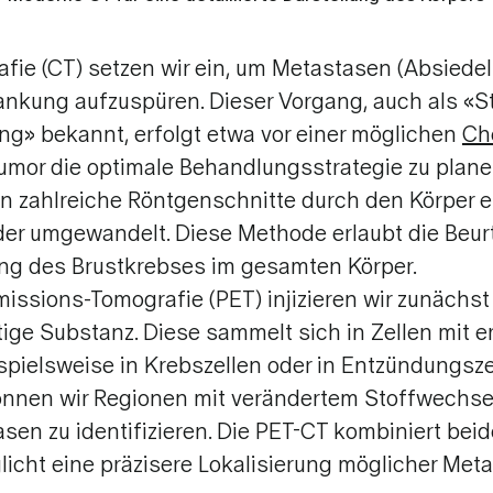
ie (CT) setzen wir ein, um Metastasen (Absiedel
ankung aufzuspüren. Dieser Vorgang, auch als «S
» bekannt, erfolgt etwa vor einer möglichen
Ch
mor die optimale Behandlungsstrategie zu planen
zahlreiche Röntgenschnitte durch den Körper ers
der umgewandelt. Diese Methode erlaubt die Beurt
ng des Brustkrebses im gesamten Körper.
missions-Tomografie (PET) injizieren wir zunächs
rtige Substanz. Diese sammelt sich in Zellen mit 
pielsweise in Krebszellen oder in Entzündungszell
önnen wir Regionen mit verändertem Stoffwechse
sen zu identifizieren. Die PET-CT kombiniert bei
licht eine präzisere Lokalisierung möglicher Me