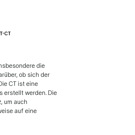
ET-CT
pie (BET)
ntfernungen
insbesondere die
rüber, ob sich der
Die CT ist eine
 erstellt werden. Die
z, um auch
weise auf eine