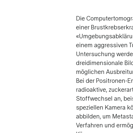
Physiotherapie
Ernährungsberatung
Die Computertomograf
einer Brustkrebserkr
Sportangebote
«Umgebungsabklärung
Palliative Care und Schmerztherapie
einem aggressiven Tu
Untersuchung werden 
dreidimensionale Bil
möglichen Ausbreitu
Bei der Positronen-E
radioaktive, zuckera
Stoffwechsel an, beis
speziellen Kamera k
abbilden, um Metasta
Verfahren und ermög