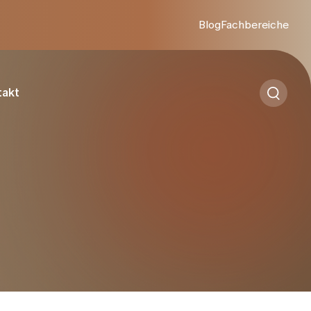
Blog
Fachbereiche
takt
ustkrebs