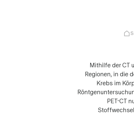
Magnetre
(MRT/MRI
Computert
CT
S
Knochensz
Probeentn
Mithilfe der CT
Regionen, in die 
Ergänzende Leistungen
Nachsorg
Krebs im Körpe
Breast Care Nurse
Röntgenuntersuchung,
PET-CT nu
Komplementärmedizin
Stoffwechselp
Psychoonkologie